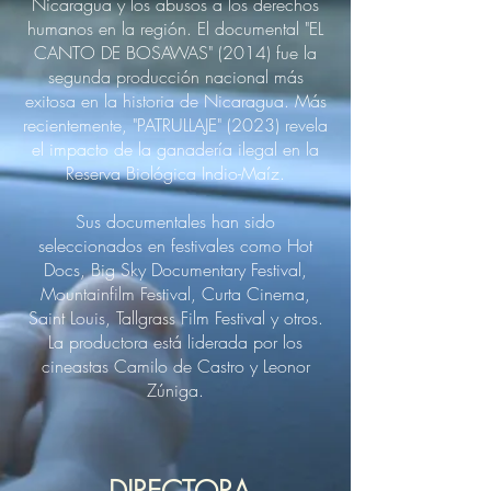
Nicaragua y los abusos a los derechos
humanos en la región. El documental "EL
CANTO DE BOSAWAS" (2014) fue la
segunda producción nacional más
exitosa en la historia de Nicaragua. Más
recientemente, "PATRULLAJE" (2023) revela
el impacto de la ganadería ilegal en la
Reserva Biológica Indio-Maíz.
Sus documentales han sido
seleccionados en festivales como Hot
Docs, Big Sky Documentary Festival,
Mountainfilm Festival, Curta Cinema,
Saint Louis, Tallgrass Film Festival y otros.
La productora está liderada por los
cineastas Camilo de Castro y Leonor
Zúniga.