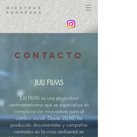
MIENTRAS
REGRESAS
CONTACTo
JULI FILMS
JULI FILMS es una productora
centroamericana que se especializa en
comunicación innovadora para el
cambio social. Desde 2010, ha
producido documentales y campañas
centrados en la crisis ambiental en